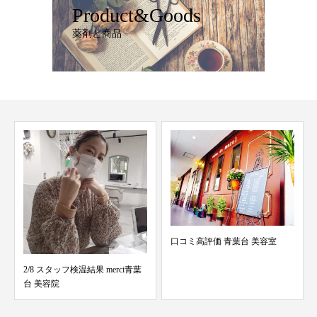
Product&Goods
薬剤と商品
口コミ高評価 青葉台 美容室
10月26日 口コミmerci青葉台美容
室