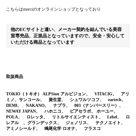
こちらは
merci
のオンラインショップとなっており
他のECサイトと違い、メーカー契約を結んでいる美容
室専売品、正規品となっていますので、安全・安心して
いただける商品となっています
取扱商品
TOKIO
（トキオ）
ALPSion
アルピジョン、
VITACIG
、 アリ
ミノ、サンコール、 資生堂、 シュワルツコフ、
eartech
、
DEMI
、
NAKANO
、 ナプラ、
003
（ナンバースリー）、
NEWAY JAPAN
、 ハホニコ、 ピアセラボ、 ホーユー、
POLA
、 ロレッタ、 リトルサイエンティスト、
Lebel
、 ロ
レアル 、グランデックス、 ジェノリス、 テクノエイト、
アミノシールド、 鳴尾化学
ロオナ、 フラスコ