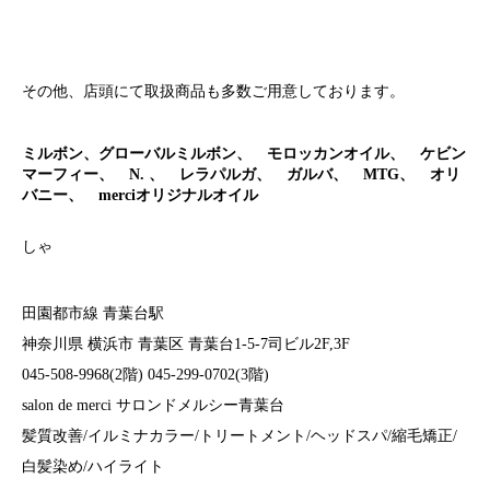
その他、店頭にて取扱商品も多数ご用意しております。
ミルボン、グローバルミルボン、 モロッカンオイル、 ケビン
マーフィー、
N.
、 レラパルガ、 ガルバ、
MTG
、 オリ
バニー、
merci
オリジナルオイル
しゃ
田園都市線 青葉台駅
神奈川県 横浜市 青葉区 青葉台1-5-7司ビル2F,3F
045-508-9968(2階) 045-299-0702(3階)
salon de merci サロンドメルシー青葉台
髪質改善/イルミナカラー/トリートメント/ヘッドスパ/縮毛矯正/
白髪染め/ハイライト