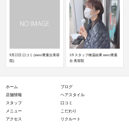
9月22日 口コミ (merci青葉台美容
1/9 スタッフ検温結果 merci青葉
7/1
院)
台 美容院
葉台 
ホーム
ブログ
店舗情報
ヘアスタイル
スタッフ
口コミ
メニュー
こだわり
アクセス
リクルート