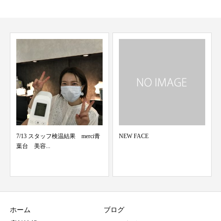
7/13 スタッフ検温結果 merci青
NEW FACE
葉台 美容...
ホーム
ブログ