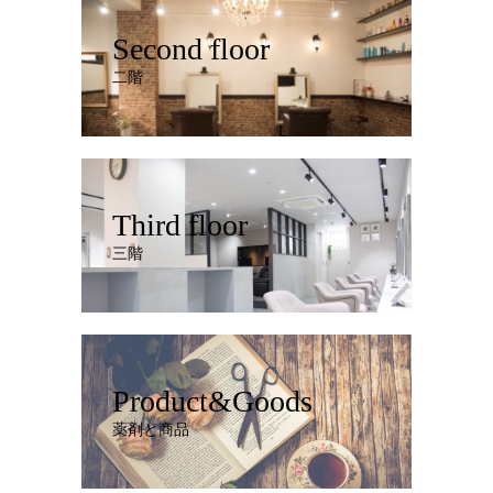
Second floor
二階
Third floor
三階
Product&Goods
薬剤と商品