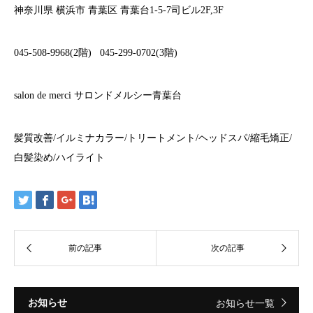
神奈川県
横浜市
青葉区
青葉台
1-5-7
司ビル
2F,3F
045-508-9968(2
階
)
045-299-0702(3
階
)
salon de merci
サロンドメルシー青葉台
髪質改善
/
イルミナカラー
/
トリートメント
/
ヘッドスパ
/
縮毛矯正
/
白髪染め
/
ハイライト
お知らせ
お知らせ一覧