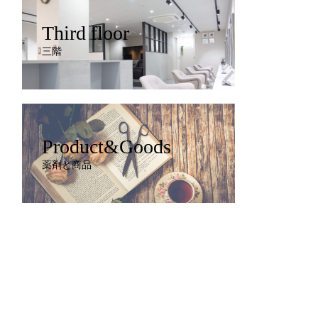
Third floor
三階
Product&Goods
薬剤と商品