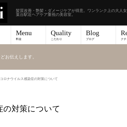
髪質改善・艶髪・ダメージケアが得意。ワンランク上の大人女
葉台駅近ヘアケア重視の美容室。
Menu
Quality
Blog
R
料金
こだわり
ブログ
クチ
報などお伝えします。
コロナウイルス感染症の対策について
症の対策について