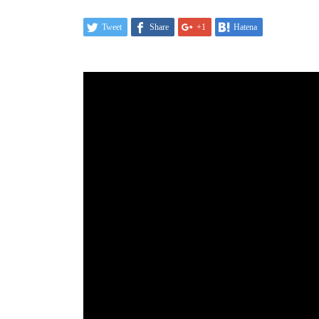
Tweet
Share
+1
Hatena