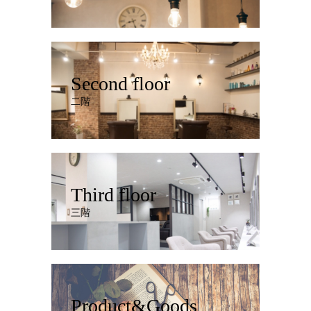
Second floor
二階
Third floor
三階
Product&Goods