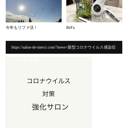
今年もリファ活！
ReFa
https://salon-de-merci.com/?news=新型コロナウイルス感染症
について-第3弾