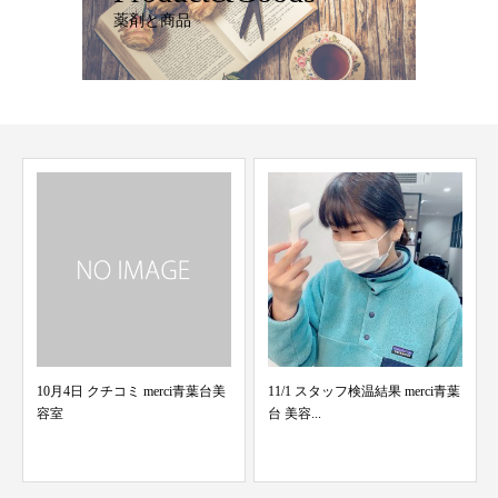
薬剤と商品
11/1 スタッフ検温結果 merci青葉
台 美容...
店内撮影