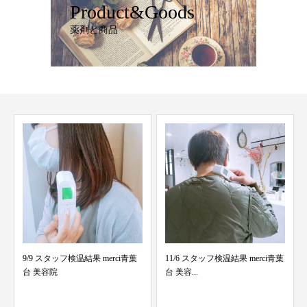
Product&Goods
薬剤と商品
11/6 スタッフ検温結果 merci青葉
Spring ☆ショートミディ☆スタ
台 美容...
イルチェンジm...