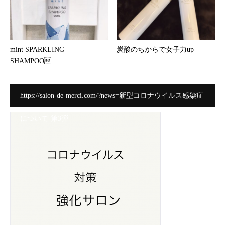
mint SPARKLING
炭酸のちからで女子力up
SHAMPOO...
https://salon-de-merci.com/?news=新型コロナウイルス感染症
について-第3弾