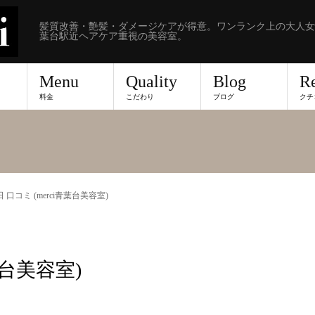
髪質改善・艶髪・ダメージケアが得意。ワンランク上の大人女
葉台駅近ヘアケア重視の美容室。
Menu
Quality
Blog
R
料金
こだわり
ブログ
クチ
日 口コミ (merci青葉台美容室)
葉台美容室)