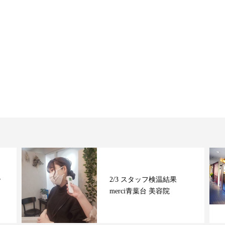
ー
2/3 スタッフ検温結果
merci青葉台 美容院