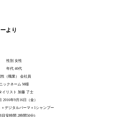
ィーより
性別 女性
年代 40代
属性（職業） 会社員
ニックネーム M様
タイリスト 加藤 了士
 2016年9月16日（金）
ト＋デジタルパーマ＋1シャンプー
術目安時間 2時間50分)