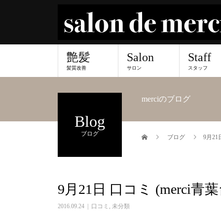
艶髪
Salon
Staff
髪質改善
サロン
スタッフ
merciのブログ
Blog
ブログ
ブログ
9月21
9月21日 口コミ (merci青
2016.09.24
口コミ
,
未分類