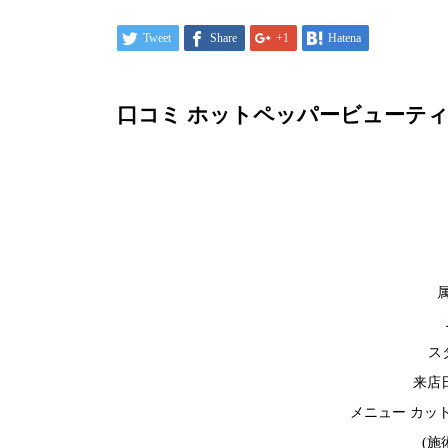
Tweet
Share
+1
Hatena
口コミ ホットペッパービューテ
ス
来店日
メニュー カッ
(施