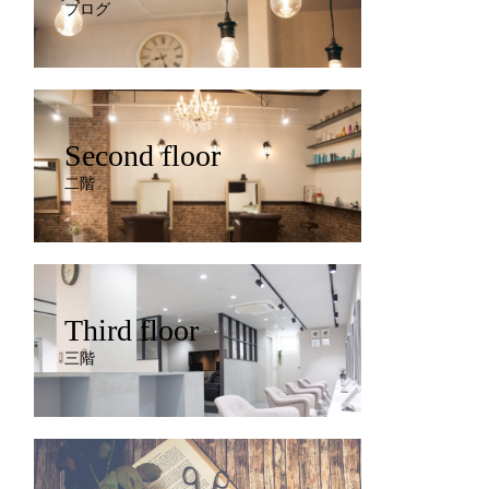
ブログ
Second floor
二階
Third floor
三階