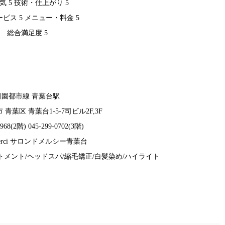
気 5 技術・仕上がり 5
ビス 5 メニュー・料金 5
総合満足度 5
田園都市線 青葉台駅
青葉区 青葉台1-5-7司ビル2F,3F
9968(2階) 045-299-0702(3階)
e merci サロンドメルシー青葉台
トメント/ヘッドスパ/縮毛矯正/白髪染め/ハイライト