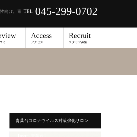
045-299-0702
TEL
性向け。青
eview
Access
Recruit
コミ
アクセス
スタッフ募集
青葉台コロナウイルス対策強化サロン
【merci 青葉台】