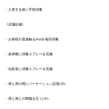
・入客する前に手指消毒
《店舗設備》
・お客様が直接触る
iPad
を毎回消毒
・座席横に消毒スプレーを完備
・化粧室に消毒スプレーを完備
・席と席の間にパーテーション設置
(3F)
・席と席との間隔を広く
(2F)