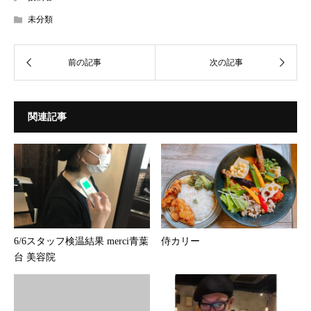
未分類
関連記事
6/6スタッフ検温結果 merci青葉
侍カリー
台 美容院