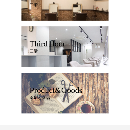
二階
Third floor
三階
Product&Goods
薬剤と商品