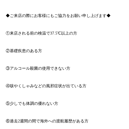
◆ご来店の際にお客様にもご協力をお願い申し上げます◆
①来店される前の検温で
37.5℃
以上の方
②基礎疾患のある方
③アルコール殺菌の使用できない方
④咳やくしゃみなどの風邪症状が出ている方
⑤少しでも体調の優れない方
⑥過去
2
週間の間で海外への渡航履歴がある方