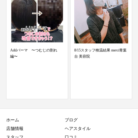
8/15スタッフ検温結果 merci青葉
先行販売中‼️
台 美容院
ホーム
ブログ
店舗情報
ヘアスタイル
スタッフ
口コミ