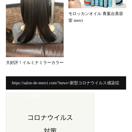
モロッカンオイル 青葉台美容
室 merci
大好評！イルミナミラーカラー
https://salon-de-merci.com/?news=新型コロナウイルス感染症
について-第3弾