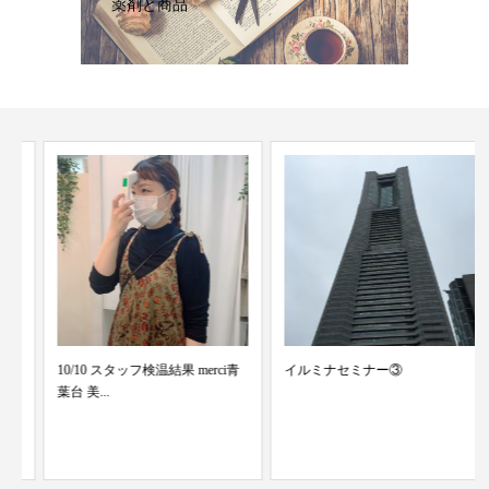
薬剤と商品
10/10 スタッフ検温結果 merci青
イルミナセミナー③
葉台 美...