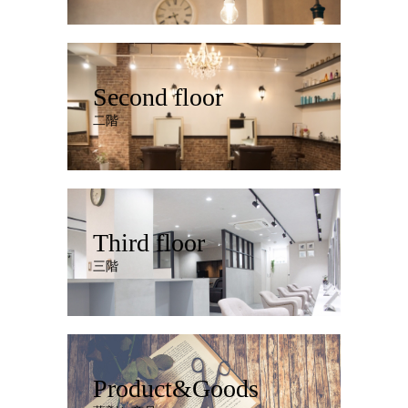
Second floor
二階
Third floor
三階
Product&Goods