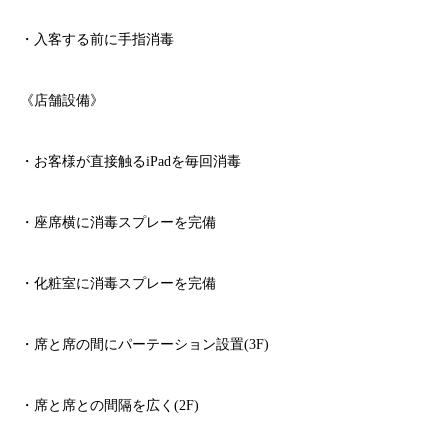
・入客する前に手指消毒
《店舗設備》
・お客様が直接触る
iPad
を毎回消毒
・座席横に消毒スプレーを完備
・化粧室に消毒スプレーを完備
・席と席の間にパーテーション設置
(3F)
・席と席との間隔を広く
(2F)