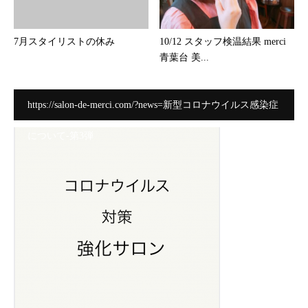
7月スタイリストの休み
10/12 スタッフ検温結果 merci
青葉台 美...
https://salon-de-merci.com/?news=新型コロナウイルス感染症
について-第3弾