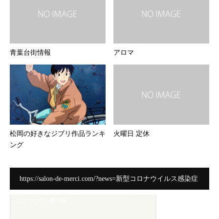
青葉台街情報
アロマ
松岡の好きなジブリ作品ランキ
火曜日 定休
ング
https://salon-de-merci.com/?news=新型コロナウイルス感染症
について-第3弾