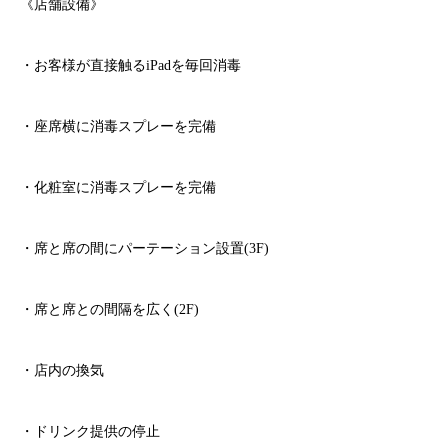
《店舗設備》
・お客様が直接触る
iPad
を毎回消毒
・座席横に消毒スプレーを完備
・化粧室に消毒スプレーを完備
・席と席の間にパーテーション設置
(3F)
・席と席との間隔を広く
(2F)
・店内の換気
・ドリンク提供の停止