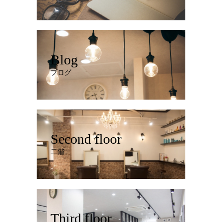
Blog
ブログ
Second floor
二階
Third floor