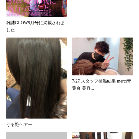
雑誌GLOW9月号に掲載されま
した
7/27 スタッフ検温結果 merci青
葉台 美容...
うる艶ヘアー