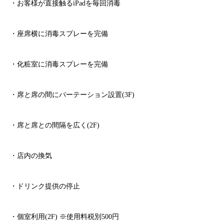
・お客様が直接触る
iPad
を毎回消毒
・座席横に消毒スプレーを完備
・化粧室に消毒スプレーを完備
・席と席の間にパーテーション設置
(3F)
・席と席との間隔を広く
(2F)
・店内の換気
・ドリンク提供の停止
・個室利用
(2F)
※
使用料税別
500
円