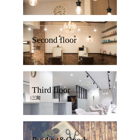
Second floor
二階
Third floor
三階
Product&Goods