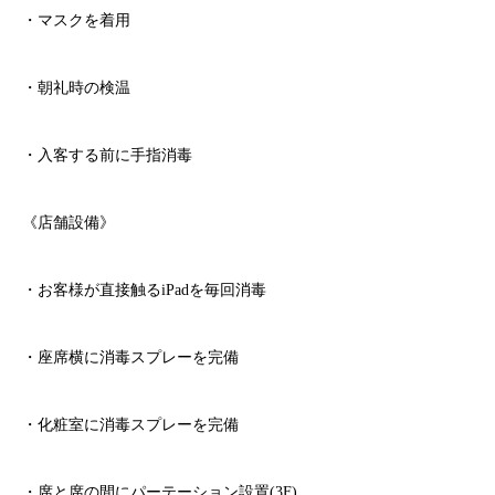
・マスクを着用
・朝礼時の検温
・入客する前に手指消毒
《店舗設備》
・お客様が直接触る
iPad
を毎回消毒
・座席横に消毒スプレーを完備
・化粧室に消毒スプレーを完備
・席と席の間にパーテーション設置
(3F)