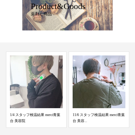
Product&Goods
薬剤と商品
11/6 スタッフ検温結果 merci青葉
リファ ドライヤー黒
台 美容...