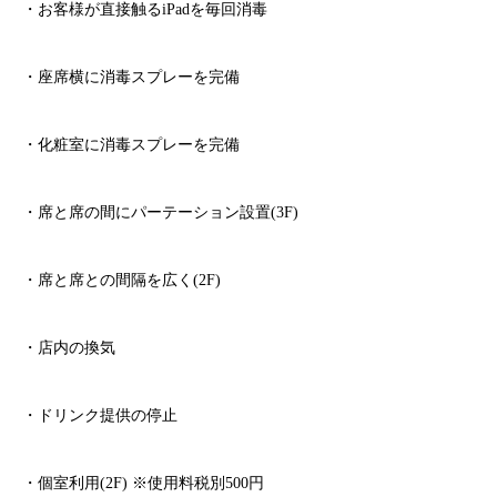
・お客様が直接触る
iPad
を毎回消毒
・座席横に消毒スプレーを完備
・化粧室に消毒スプレーを完備
・席と席の間にパーテーション設置
(3F)
・席と席との間隔を広く
(2F)
・店内の換気
・ドリンク提供の停止
・個室利用
(2F)
※
使用料税別
500
円