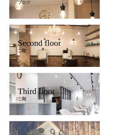
ブログ
Second floor
二階
Third floor
三階