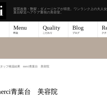
髪質改善・艶髪・ダメージケアが得意。ワンランク上の大人女
葉台駅近ヘアケア重視の美容室。
Menu
Quality
Blog
R
料金
こだわり
ブログ
クチ
7 スタッフ検温結果 merci青葉台 美容院
erci青葉台 美容院