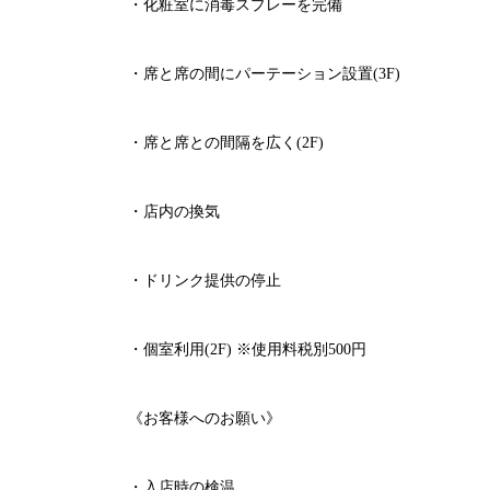
・化粧室に消毒スプレーを完備
・席と席の間にパーテーション設置
(3F)
・席と席との間隔を広く
(2F)
・店内の換気
・ドリンク提供の停止
・個室利用
(2F)
※
使用料税別
500
円
《お客様へのお願い》
・入店時の検温