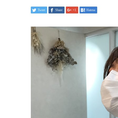
Tweet
Share
+1
Hatena