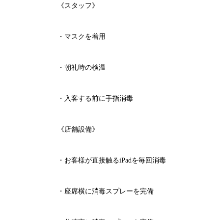
《スタッフ》
・マスクを着用
・朝礼時の検温
・入客する前に手指消毒
《店舗設備》
・お客様が直接触る
iPad
を毎回消毒
・座席横に消毒スプレーを完備