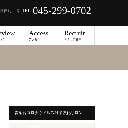
045-299-0702
TEL
性向け。青
eview
Access
Recruit
コミ
アクセス
スタッフ募集
青葉台コロナウイルス対策強化サロン
【merci 青葉台】