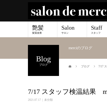
艶髪
Salon
Staff
髪質改善
サロン
スタッフ
merciのブログ
Blog
ブログ
ブログ
7/1
7/17 スタッフ検温結果 m
2021.07.17
未分類