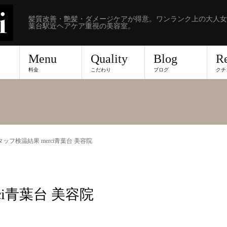
髪質改善・艶髪・ダメージケアが得意。ワンランク上の大人女
葉台駅近ヘアケア重視の美容室。
Menu
Quality
Blog
R
料金
こだわり
ブログ
クチ
スタッフ検温結果 merci青葉台 美容院
ci青葉台 美容院