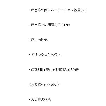
・席と席の間にパーテーション設置
(3F)
・席と席との間隔を広く
(2F)
・店内の換気
・ドリンク提供の停止
・個室利用
(2F)
※
使用料税別
500
円
《お客様へのお願い》
・入店時の検温