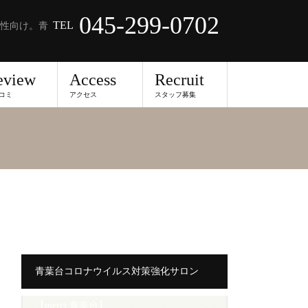
045-299-0702
TEL
性向け。青
eview
Access
Recruit
コミ
アクセス
スタッフ募集
青葉台コロナウイルス対策強化サロン
【merci 青葉台】