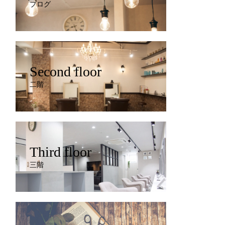
ブログ
Second floor
二階
Third floor
三階