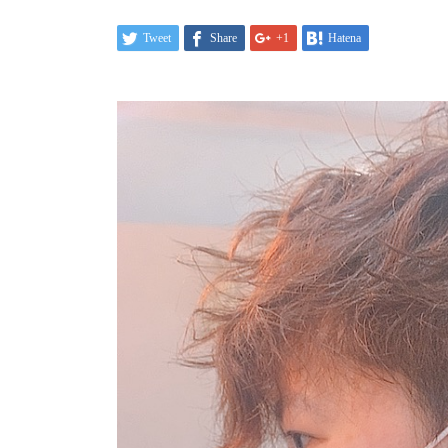
Tweet
Share
+1
Hatena