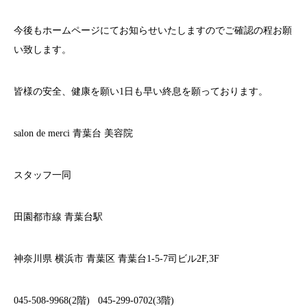
今後もホームページにてお知らせいたしますのでご確認の程お願
い致します。
皆様の安全、健康を願い
1
日も早い終息を願っております。
salon de merci
青葉台
美容院
スタッフ一同
田園都市線
青葉台駅
神奈川県
横浜市
青葉区
青葉台
1-5-7
司ビル
2F,3F
045-508-9968(2
階
)
045-299-0702(3
階
)