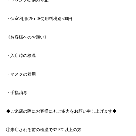
・ドリンク提供の停止
・個室利用
(2F)
※
使用料税別
500
円
《お客様へのお願い》
・入店時の検温
・マスクの着用
・手指消毒
◆ご来店の際にお客様にもご協力をお願い申し上げます◆
①来店される前の検温で
37.5℃
以上の方