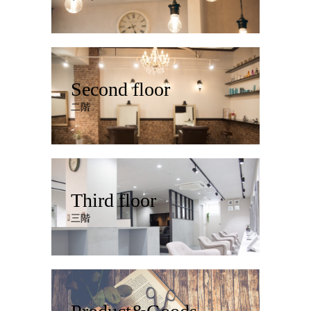
Second floor
二階
Third floor
三階