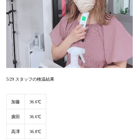
5/29
スタッフの検温結果
加藤
36.6℃
廣田
36.6℃
高澤
36.8℃