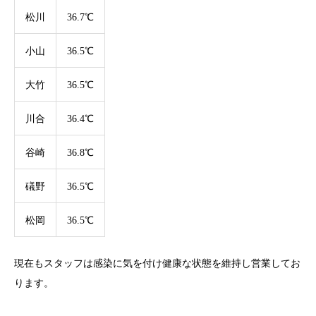
松川
36.7℃
小山
36.5℃
大竹
36.5℃
川合
36.4℃
谷崎
36.8℃
礒野
36.5℃
松岡
36.5℃
現在もスタッフは感染に気を付け健康な状態を維持し営業してお
ります。