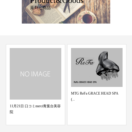
Product&Goods
薬剤と商品
MTG ReFa GRACE HEAD SPA
(...
愛用品❤︎