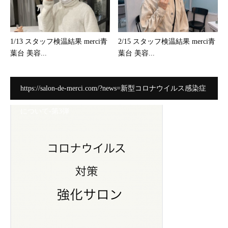
1/13 スタッフ検温結果 merci青
2/15 スタッフ検温結果 merci青
葉台 美容...
葉台 美容...
https://salon-de-merci.com/?news=新型コロナウイルス感染症
について-第3弾