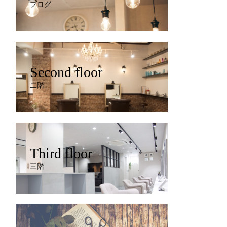
ブログ
Second floor
二階
Third floor
三階