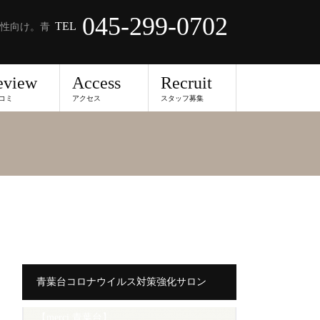
045-299-0702
TEL
性向け。青
eview
Access
Recruit
コミ
アクセス
スタッフ募集
青葉台コロナウイルス対策強化サロン
【merci 青葉台】