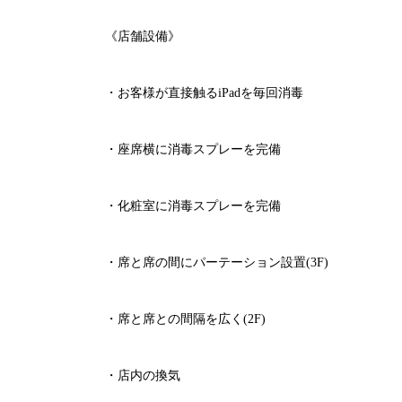
《店舗設備》
・お客様が直接触る
iPad
を毎回消毒
・座席横に消毒スプレーを完備
・化粧室に消毒スプレーを完備
・席と席の間にパーテーション設置
(3F)
・席と席との間隔を広く
(2F)
・店内の換気