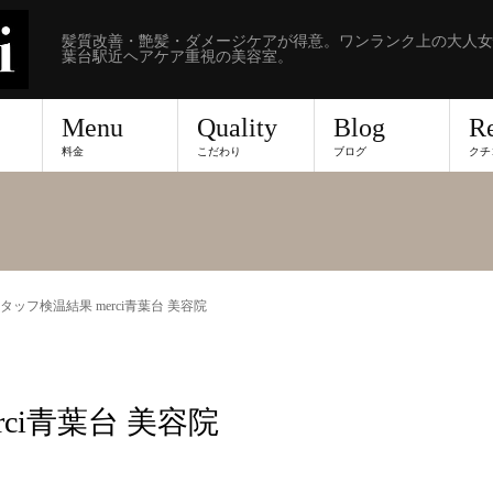
髪質改善・艶髪・ダメージケアが得意。ワンランク上の大人女
葉台駅近ヘアケア重視の美容室。
Menu
Quality
Blog
R
料金
こだわり
ブログ
クチ
 スタッフ検温結果 merci青葉台 美容院
rci青葉台 美容院