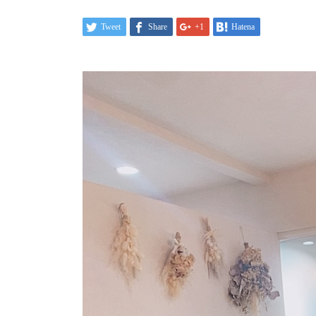
Tweet
Share
+1
Hatena