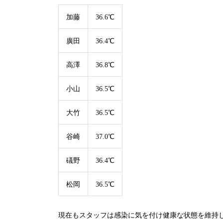
加藤
36.6℃
廣田
36.4℃
高澤
36.8℃
小山
36.5℃
大竹
36.5℃
谷崎
37.0℃
礒野
36.4℃
松岡
36.5℃
現在もスタッフは感染に気を付け健康な状態を維持