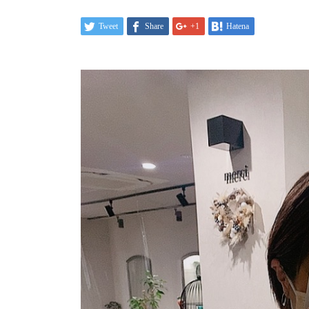
Tweet
Share
+1
Hatena