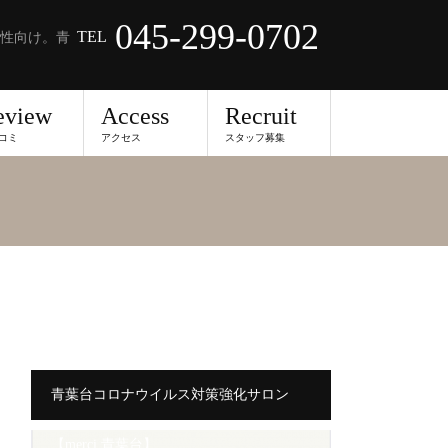
045-299-0702
TEL
性向け。青
eview
Access
Recruit
コミ
アクセス
スタッフ募集
青葉台コロナウイルス対策強化サロン
【merci 青葉台】