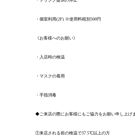
・ドリンク提供の停止
・個室利用
(2F)
※
使用料税別
500
円
《お客様へのお願い》
・入店時の検温
・マスクの着用
・手指消毒
◆ご来店の際にお客様にもご協力をお願い申し上げ
①来店される前の検温で
37.5℃
以上の方