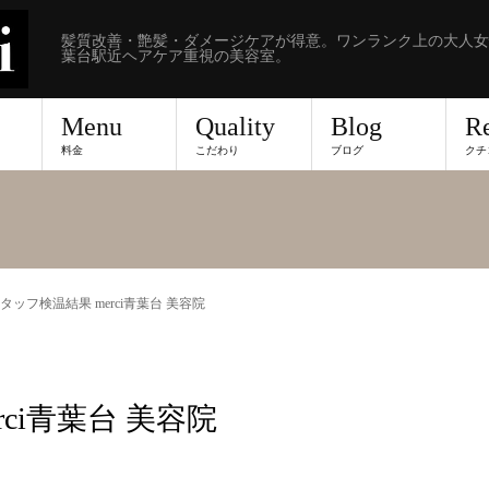
髪質改善・艶髪・ダメージケアが得意。ワンランク上の大人女
葉台駅近ヘアケア重視の美容室。
Menu
Quality
Blog
R
料金
こだわり
ブログ
クチ
 スタッフ検温結果 merci青葉台 美容院
rci青葉台 美容院