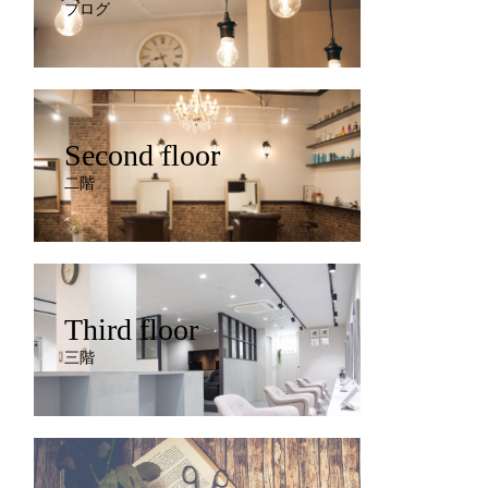
ブログ
Second floor
二階
Third floor
三階