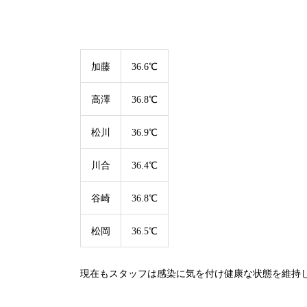
加藤
36.6℃
高澤
36.8℃
松川
36.9℃
川合
36.4℃
谷崎
36.8℃
松岡
36.5℃
現在もスタッフは感染に気を付け健康な状態を維持