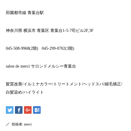
田園都市線
青葉台駅
神奈川県
横浜市
青葉区
青葉台
1-5-7
司ビル
2F,3F
045-508-9968(2
階
)
045-299-0702(3
階
)
salon de merci
サロンドメルシー青葉台
髪質改善
/
イルミナカラー
/
トリートメント
/
ヘッドスパ
/
縮毛矯正
/
白髪染め
/
ハイライト
投稿者:
merci