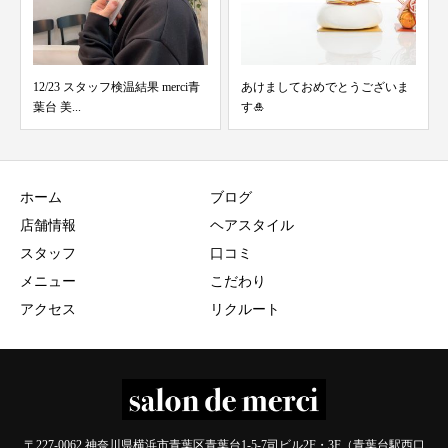
あけましておめでとうございま
6/12 スタッフ検温結果 merci青葉
す🎍
台 美容...
ホーム
ブログ
店舗情報
ヘアスタイル
スタッフ
口コミ
メニュー
こだわり
アクセス
リクルート
〒227-0062 神奈川県横浜市青葉区青葉台1-5-7司ビル2F・3F（青葉台駅西口