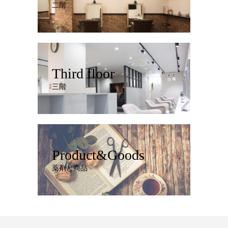
二階
Third floor
三階
Product&Goods
薬剤と商品