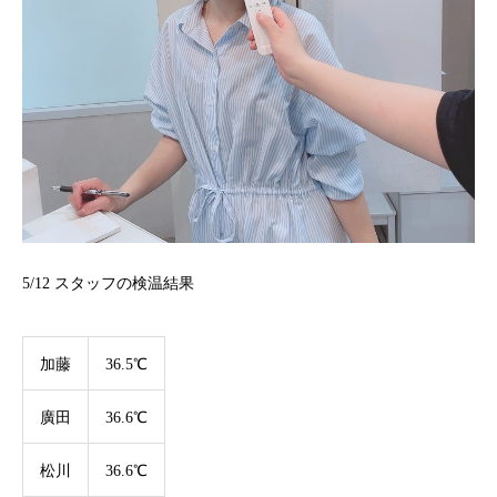
5/12
スタッフの検温結果
加藤
36.5℃
廣田
36.6℃
松川
36.6℃