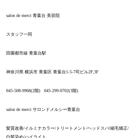
salon de merci
青葉台
美容院
スタッフ一同
田園都市線
青葉台駅
神奈川県
横浜市
青葉区
青葉台
1-5-7
司ビル
2F,3F
045-508-9968(2
階
)
045-299-0702(3
階
)
salon de merci
サロンドメルシー青葉台
髪質改善
/
イルミナカラー
/
トリートメント
/
ヘッドスパ
/
縮毛矯正
/
白髪染め
/
ハイライト