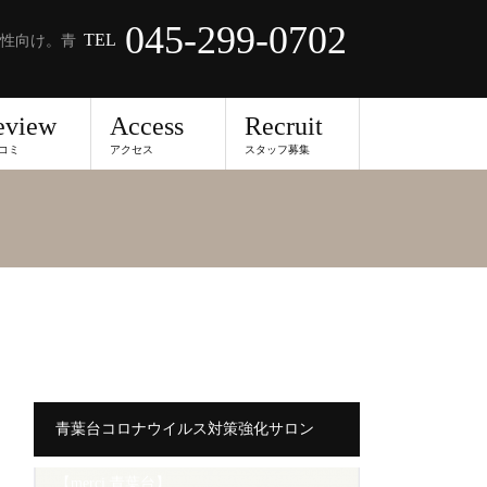
045-299-0702
TEL
性向け。青
eview
Access
Recruit
コミ
アクセス
スタッフ募集
青葉台コロナウイルス対策強化サロン
【merci 青葉台】