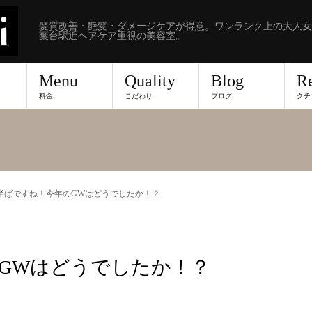
髪質改善・艶髪・ダメージケアが得意。ワンランク上の大人女
葉台駅近ヘアケア重視の美容室。
Menu
Quality
Blog
R
料金
こだわり
ブログ
クチ
半ばですね！今年のGWはどうでしたか！？
GWはどうでしたか！？