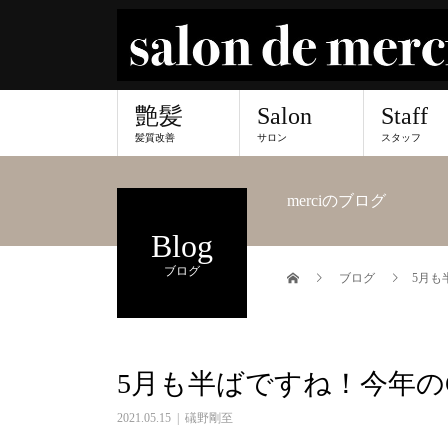
艶髪
Salon
Staff
髪質改善
サロン
スタッフ
merciのブログ
Blog
ブログ
ブログ
5月も
5月も半ばですね！今年の
2021.05.15
礒野剛至