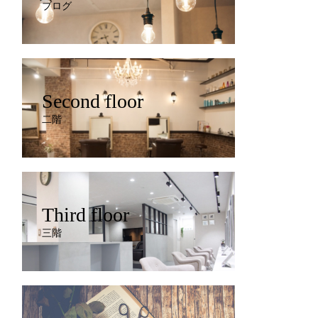
ブログ
Second floor
二階
Third floor
三階