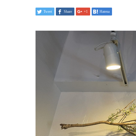
Tweet
Share
+1
Hatena