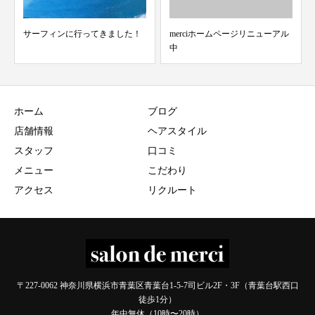
merciホームページリニューアル
10/16 スタッフ検温結果 merci青
中
葉台 美...
ホーム
ブログ
店舗情報
ヘアスタイル
スタッフ
口コミ
メニュー
こだわり
アクセス
リクルート
〒227-0062 神奈川県横浜市青葉区青葉台1-5-7司ビル2F・3F（青葉台駅西口
徒歩1分）
年中無休（10時〜20時）