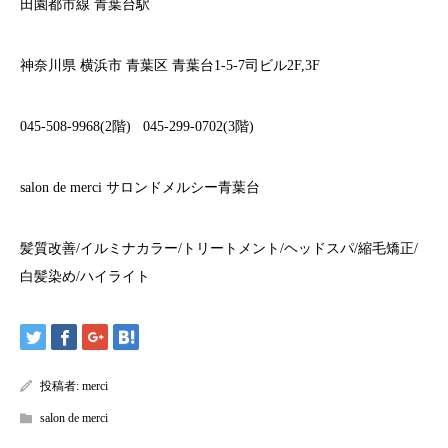
田園都市線
青葉台駅
神奈川県
横浜市
青葉区
青葉台
1-5-7
司ビル
2F,3F
045-508-9968(2
階
)
045-299-0702(3
階
)
salon de merci
サロンドメルシー青葉台
髪質改善
/
イルミナカラー
/
トリートメント
/
ヘッドスパ
/
縮毛矯正
/
白髪染め
/
ハイライト
投稿者:
merci
salon de merci