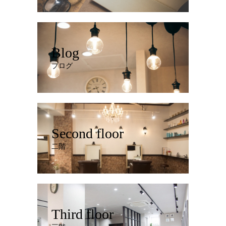
Blog
ブログ
Second floor
二階
Third floor