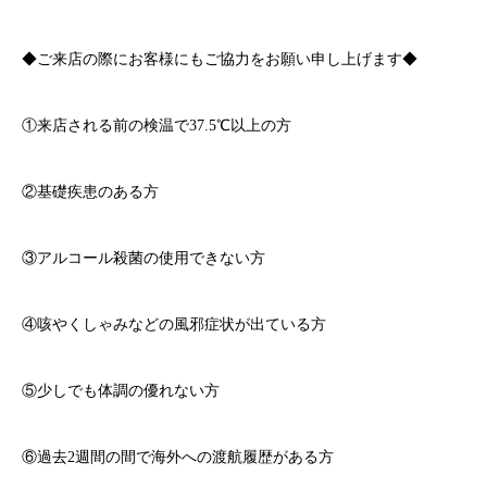
◆ご来店の際にお客様にもご協力をお願い申し上げます◆
①来店される前の検温で
37.5℃
以上の方
②基礎疾患のある方
③アルコール殺菌の使用できない方
④咳やくしゃみなどの風邪症状が出ている方
⑤少しでも体調の優れない方
⑥過去
2
週間の間で海外への渡航履歴がある方