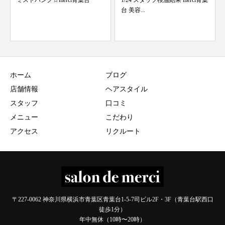
1/24 スタッフ検温結果 merci青葉
コロナ太り！
台 美容...
ホーム
ブログ
店舗情報
ヘアスタイル
スタッフ
口コミ
メニュー
こだわり
アクセス
リクルート
〒227-0062 神奈川県横浜市青葉区青葉台1-5-7司ビル2F・3F（青葉台駅西口
徒歩1分）
年中無休（10時〜20時）