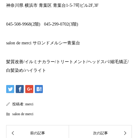
神奈川県
横浜市
青葉区
青葉台
1-5-7
司ビル
2F,3F
045-508-9968(2
階
)
045-299-0702(3
階
)
salon de merci
サロンドメルシー青葉台
髪質改善
/
イルミナカラー
/
トリートメント
/
ヘッドスパ
/
縮毛矯正
/
白髪染め
/
ハイライト
投稿者:
merci
salon de merci