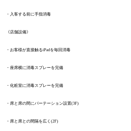
・入客する前に手指消毒
《店舗設備》
・お客様が直接触る
iPad
を毎回消毒
・座席横に消毒スプレーを完備
・化粧室に消毒スプレーを完備
・席と席の間にパーテーション設置
(3F)
・席と席との間隔を広く
(2F)