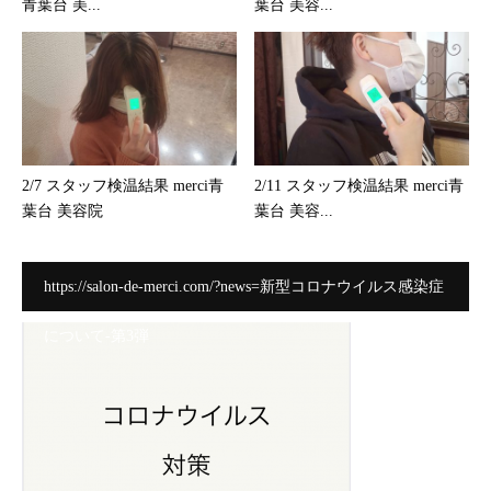
青葉台 美...
葉台 美容...
2/7 スタッフ検温結果 merci青
2/11 スタッフ検温結果 merci青
葉台 美容院
葉台 美容...
https://salon-de-merci.com/?news=新型コロナウイルス感染症
について-第3弾