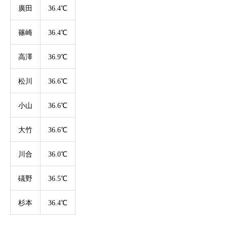
廣田
36.4℃
篠崎
36.4℃
高澤
36.9℃
松川
36.6℃
小山
36.6℃
大竹
36.6℃
川合
36.0℃
礒野
36.5℃
杉本
36.4℃