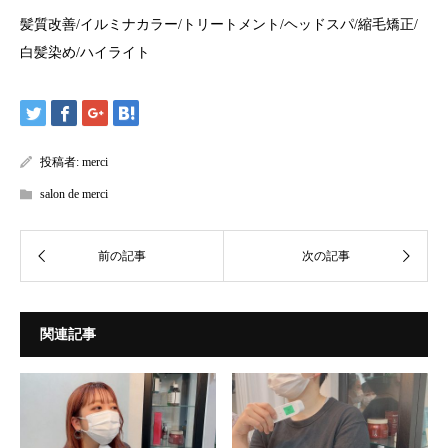
髪質改善
/
イルミナカラー
/
トリートメント
/
ヘッドスパ
/
縮毛矯正
/
白髪染め
/
ハイライト
投稿者:
merci
salon de merci
関連記事