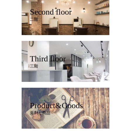
Second floor
二階
Third floor
三階
Product&Goods
薬剤と商品