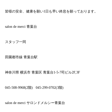
皆様の安全、健康を願い
1
日も早い終息を願っております。
salon de merci
青葉台
スタッフ一同
田園都市線
青葉台駅
神奈川県
横浜市
青葉区
青葉台
1-5-7
司ビル
2F,3F
045-508-9968(2
階
)
045-299-0702(3
階
)
salon de merci
サロンドメルシー青葉台