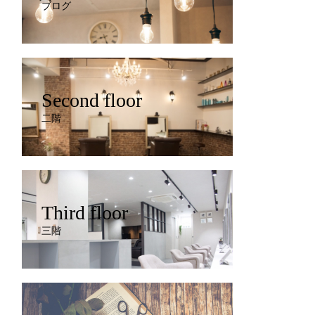
ブログ
Second floor
二階
Third floor
三階