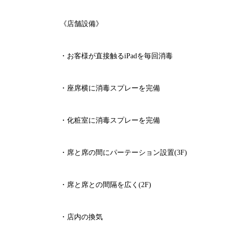
《店舗設備》
・お客様が直接触る
iPad
を毎回消毒
・座席横に消毒スプレーを完備
・化粧室に消毒スプレーを完備
・席と席の間にパーテーション設置
(3F)
・席と席との間隔を広く
(2F)
・店内の換気