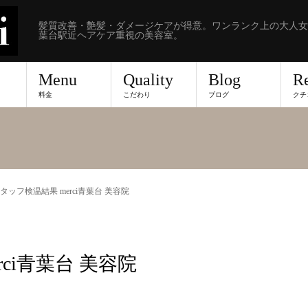
髪質改善・艶髪・ダメージケアが得意。ワンランク上の大人女
葉台駅近ヘアケア重視の美容室。
Menu
Quality
Blog
R
料金
こだわり
ブログ
クチ
 スタッフ検温結果 merci青葉台 美容院
rci青葉台 美容院