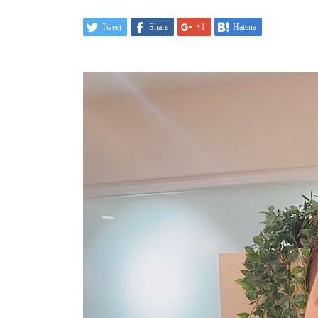
Tweet
Share
+1
Hatena