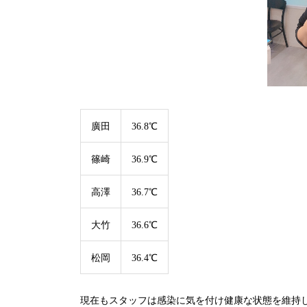
廣田
36.8℃
篠崎
36.9℃
高澤
36.7℃
大竹
36.6℃
松岡
36.4℃
現在もスタッフは感染に気を付け健康な状態を維持