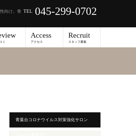
045-299-0702
TEL
性向け。青
eview
Access
Recruit
コミ
アクセス
スタッフ募集
青葉台コロナウイルス対策強化サロン
【merci 青葉台】