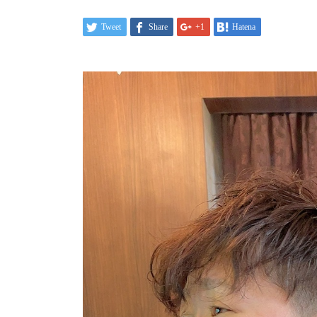
Tweet
Share
+1
Hatena