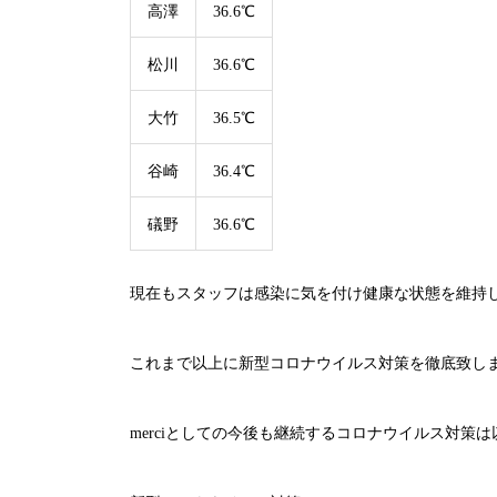
高澤
36.6℃
松川
36.6℃
大竹
36.5℃
谷崎
36.4℃
礒野
36.6℃
現在もスタッフは感染に気を付け健康な状態を維持
これまで以上に新型コロナウイルス対策を徹底致し
merci
としての今後も継続するコロナウイルス対策は