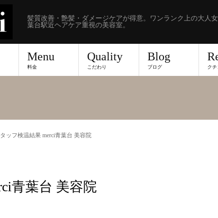
髪質改善・艶髪・ダメージケアが得意。ワンランク上の大人女
葉台駅近ヘアケア重視の美容室。
Menu
Quality
Blog
R
料金
こだわり
ブログ
クチ
 スタッフ検温結果 merci青葉台 美容院
rci青葉台 美容院