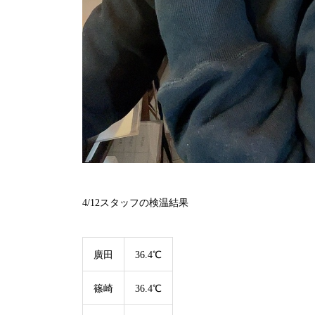
4/12
スタッフの検温結果
廣田
36.4℃
篠崎
36.4℃