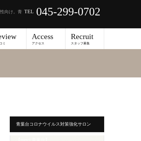
045-299-0702
TEL
性向け。青
eview
Access
Recruit
コミ
アクセス
スタッフ募集
青葉台コロナウイルス対策強化サロン
【merci 青葉台】