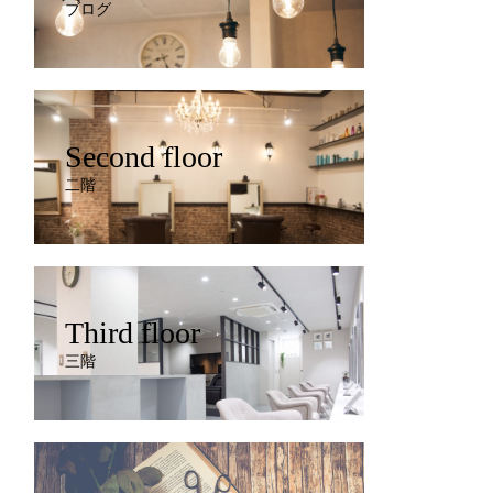
ブログ
Second floor
二階
Third floor
三階