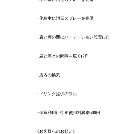
・化粧室に消毒スプレーを完備
・席と席の間にパーテーション設置
(3F)
・席と席との間隔を広く
(2F)
・店内の換気
・ドリンク提供の停止
・個室利用
(2F)
※
使用料税別
500
円
《お客様へのお願い》