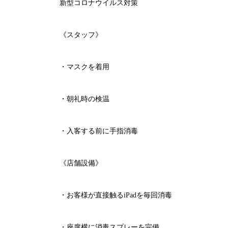
新型コロナウイルス対策
《スタッフ》
・マスクを着用
・朝礼時の検温
・入客する前に手指消毒
《店舗設備》
・お客様が直接触る
iPad
を毎回消毒
・座席横に消毒スプレーを完備