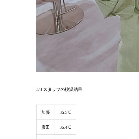
3/3 スタッフの検温結果
加藤
36.5℃
廣田
36.4℃