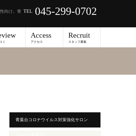
045-299-0702
TEL
性向け。青
eview
Access
Recruit
コミ
アクセス
スタッフ募集
青葉台コロナウイルス対策強化サロン
【merci 青葉台】