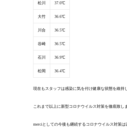
松川
37.0℃
大竹
36.6℃
川合
36.5℃
谷崎
36.5℃
石川
36.9℃
松岡
36.4℃
現在もスタッフは感染に気を付け健康な状態を維持
これまで以上に新型コロナウイルス対策を徹底致し
merci
としての今後も継続するコロナウイルス対策は