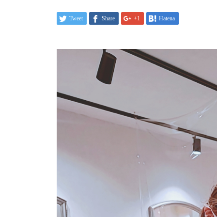
Tweet
Share
+1
Hatena