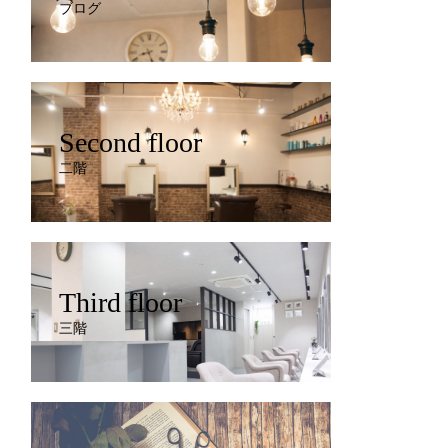
ブログ
Second floor
二階
Third floor
三階