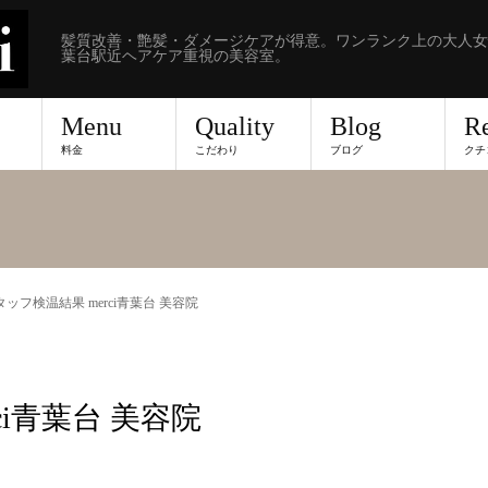
髪質改善・艶髪・ダメージケアが得意。ワンランク上の大人女
葉台駅近ヘアケア重視の美容室。
Menu
Quality
Blog
R
料金
こだわり
ブログ
クチ
スタッフ検温結果 merci青葉台 美容院
ci青葉台 美容院