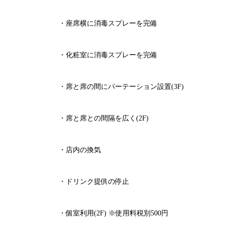
・座席横に消毒スプレーを完備
・化粧室に消毒スプレーを完備
・席と席の間にパーテーション設置
(3F)
・席と席との間隔を広く
(2F)
・店内の換気
・ドリンク提供の停止
・個室利用
(2F)
※
使用料税別
500
円