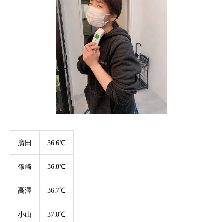
廣田
36.6℃
篠崎
36.8℃
高澤
36.7℃
小山
37.0℃