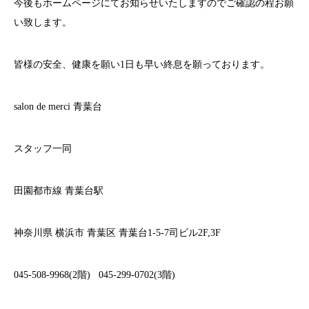
今後もホームページにてお知らせいたしますのでご確認の程お願
い致します。
皆様の安全、健康を願い
1
日も早い終息を願っております。
salon de merci
青葉台
スタッフ一同
田園都市線
青葉台駅
神奈川県
横浜市
青葉区
青葉台
1-5-7
司ビル
2F,3F
045-508-9968(2
階
)
045-299-0702(3
階
)