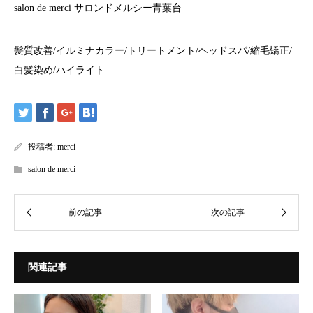
salon de merci
サロンドメルシー青葉台
髪質改善
/
イルミナカラー
/
トリートメント
/
ヘッドスパ
/
縮毛矯正
/
白髪染め
/
ハイライト
投稿者:
merci
salon de merci
関連記事