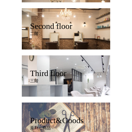
Second floor
二階
Third floor
三階
Product&Goods
薬剤と商品