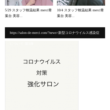
5/29 スタッフ検温結果 merci青
10/4 スタッフ検温結果 merci青
葉台 美容...
葉台 美容...
https://salon-de-merci.com/?news=新型コロナウイルス感染症
について-第3弾