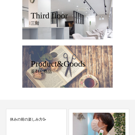
Third floor
三階
Product&Goods
薬剤と商品
楽しみ方🥳