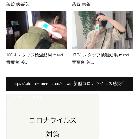
葉台 美容院
葉台 美容...
10/14 スタッフ検温結果 merci
12/31 スタッフ検温結果 merci
青葉台 美...
青葉台 美...
https://salon-de-merci.com/?news=新型コロナウイルス感染症
について-第3弾