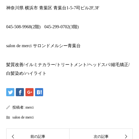
神奈川県
横浜市
青葉区
青葉台
1-5-7
司ビル
2F,3F
045-508-9968(2
階
)
045-299-0702(3
階
)
salon de merci
サロンドメルシー青葉台
髪質改善
/
イルミナカラー
/
トリートメント
/
ヘッドスパ
/
縮毛矯正
/
白髪染め
/
ハイライト
投稿者:
merci
salon de merci