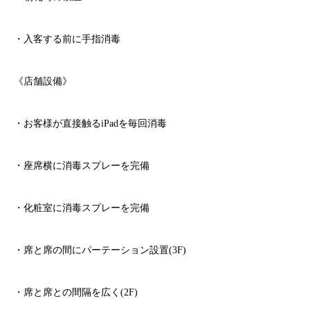
・入客する前に手指消毒
《店舗設備》
・お客様が直接触る
iPad
を毎回消毒
・座席横に消毒スプレーを完備
・化粧室に消毒スプレーを完備
・席と席の間にパーテーション設置
(3F)
・席と席との間隔を広く
(2F)