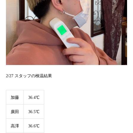
2/27 スタッフの検温結果
加藤
36.4℃
廣田
36.5℃
高澤
36.6℃