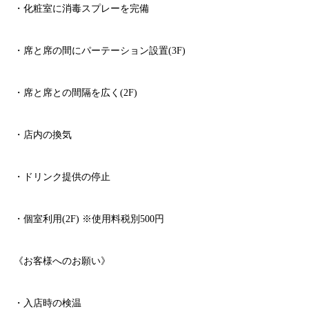
・化粧室に消毒スプレーを完備
・席と席の間にパーテーション設置
(3F)
・席と席との間隔を広く
(2F)
・店内の換気
・ドリンク提供の停止
・個室利用
(2F)
※
使用料税別
500
円
《お客様へのお願い》
・入店時の検温