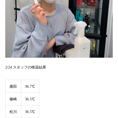
2/24
スタッフの検温結果
廣田
36.7℃
篠崎
36.5℃
松川
36.5℃