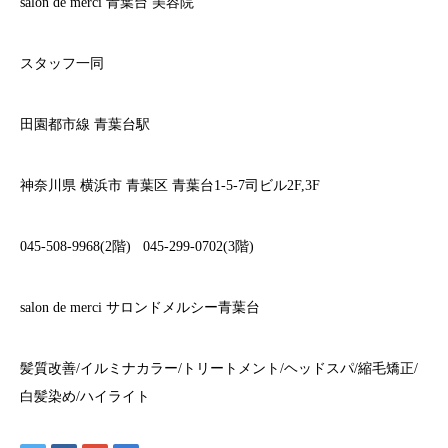
salon de merci
青葉台
美容院
スタッフ一同
田園都市線
青葉台駅
神奈川県
横浜市
青葉区
青葉台
1-5-7
司ビル
2F,3F
045-508-9968(2
階
)
045-299-0702(3
階
)
salon de merci
サロンドメルシー青葉台
髪質改善
/
イルミナカラー
/
トリートメント
/
ヘッドスパ
/
縮毛矯正
/
白髪染め
/
ハイライト