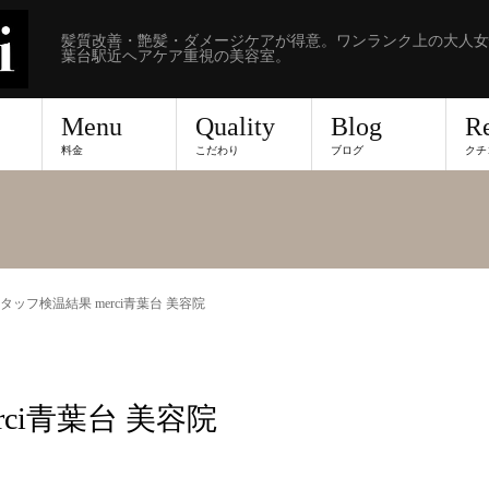
髪質改善・艶髪・ダメージケアが得意。ワンランク上の大人女
葉台駅近ヘアケア重視の美容室。
Menu
Quality
Blog
R
料金
こだわり
ブログ
クチ
 スタッフ検温結果 merci青葉台 美容院
rci青葉台 美容院