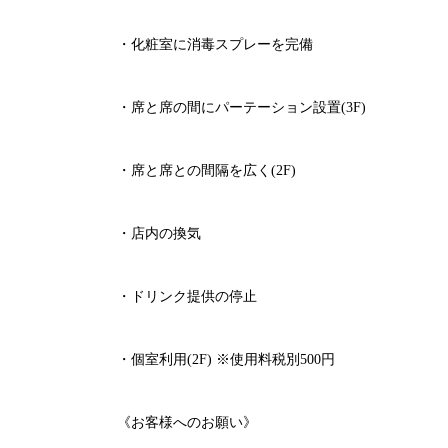
・化粧室に消毒スプレーを完備
・席と席の間にパーテーション設置
(3F)
・席と席との間隔を広く
(2F)
・店内の換気
・ドリンク提供の停止
・個室利用
(2F)
※
使用料税別
500
円
《お客様へのお願い》