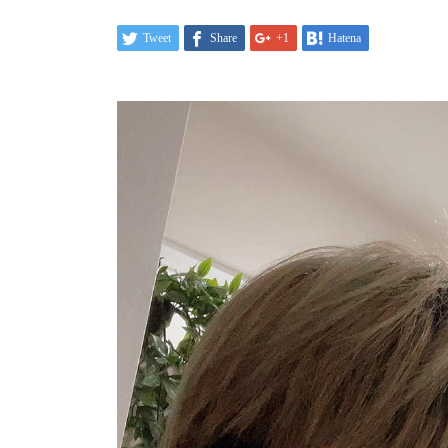
Tweet
Share
+1
Hatena