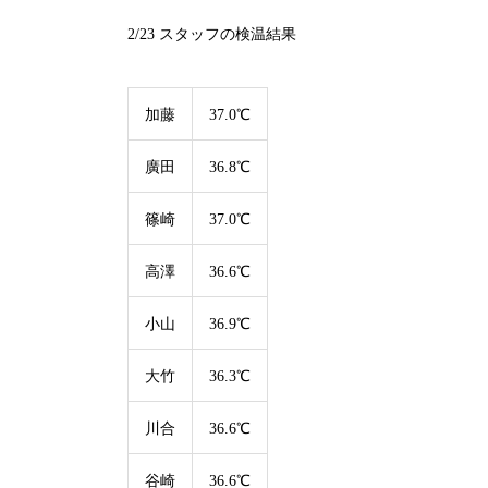
2/23
スタッフの検温結果
加藤
37.0℃
廣田
36.8℃
篠崎
37.0℃
高澤
36.6℃
小山
36.9℃
大竹
36.3℃
川合
36.6℃
谷崎
36.6℃