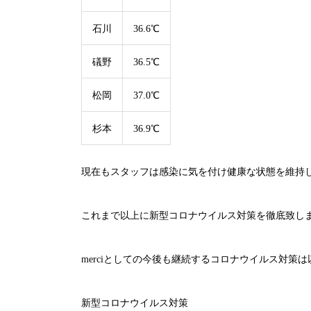
石川
36.6℃
礒野
36.5℃
松岡
37.0℃
杉本
36.9℃
現在もスタッフは感染に気を付け健康な状態を維持
これまで以上に新型コロナウイルス対策を徹底致し
merci
としての今後も継続するコロナウイルス対策は
新型コロナウイルス対策