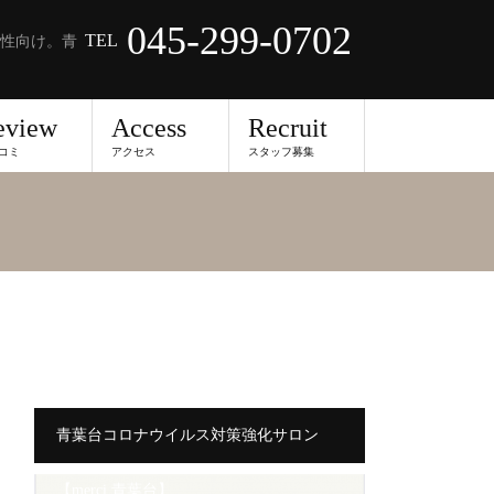
045-299-0702
TEL
性向け。青
eview
Access
Recruit
コミ
アクセス
スタッフ募集
青葉台コロナウイルス対策強化サロン
【merci 青葉台】