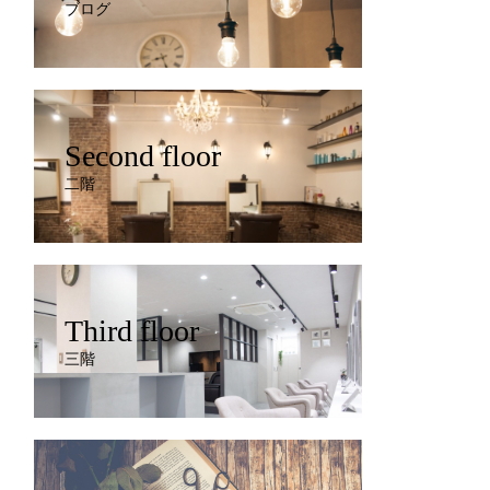
ブログ
Second floor
二階
Third floor
三階