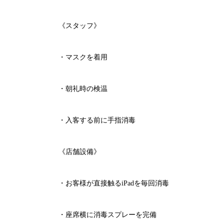
《スタッフ》
・マスクを着用
・朝礼時の検温
・入客する前に手指消毒
《店舗設備》
・お客様が直接触る
iPad
を毎回消毒
・座席横に消毒スプレーを完備