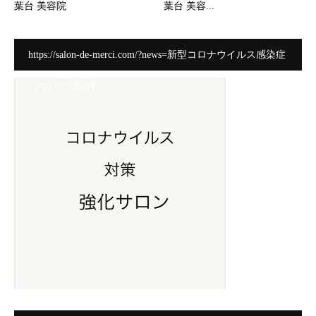
葉台 美容院
葉台 美容...
https://salon-de-merci.com/?news=新型コロナウイルス感染症
について-第3弾