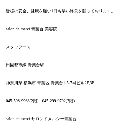
皆様の安全、健康を願い
1
日も早い終息を願っております。
salon de merci
青葉台
美容院
スタッフ一同
田園都市線
青葉台駅
神奈川県
横浜市
青葉区
青葉台
1-5-7
司ビル
2F,3F
045-508-9968(2
階
)
045-299-0702(3
階
)
salon de merci
サロンドメルシー青葉台