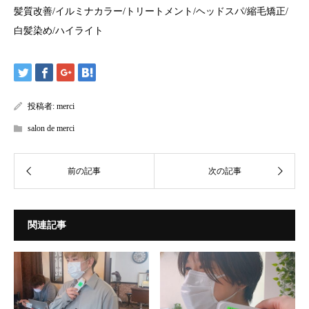
髪質改善
/
イルミナカラー
/
トリートメント
/
ヘッドスパ
/
縮毛矯正
/
白髪染め
/
ハイライト
投稿者:
merci
salon de merci
関連記事