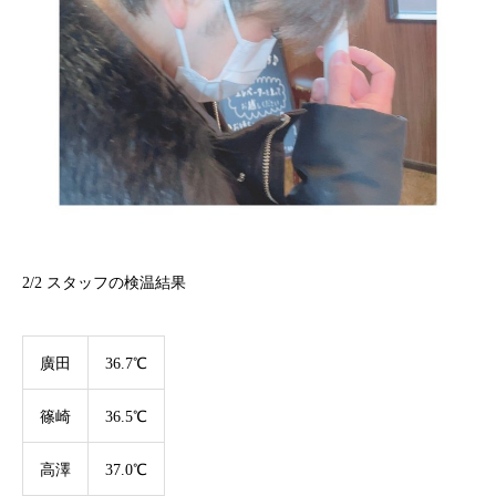
2/2
スタッフの検温結果
廣田
36.7℃
篠崎
36.5℃
高澤
37.0℃