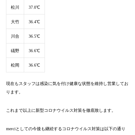
松川
37.0℃
大竹
36.4℃
川合
36.5℃
礒野
36.6℃
松岡
36.6℃
現在もスタッフは感染に気を付け健康な状態を維持し営業してお
ります。
これまで以上に新型コロナウイルス対策を徹底致します。
merci
としての今後も継続するコロナウイルス対策は以下の通り