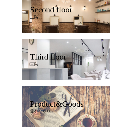
Second floor
二階
Third floor
三階
Product&Goods
薬剤と商品