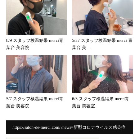
8/9 スタッフ検温結果 merci青
5/27 スタッフ検温結果 merci 青
葉台 美容院
葉台 美...
5/7 スタッフ検温結果 merci青
6/3 スタッフ検温結果 merci青
葉台 美容院
葉台 美容室
https://salon-de-merci.com/?news=新型コロナウイルス感染症