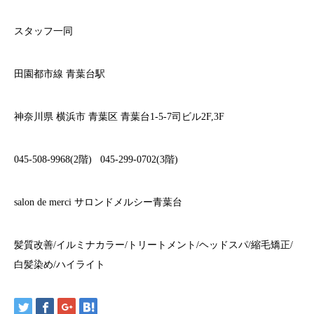
スタッフ一同
田園都市線
青葉台駅
神奈川県
横浜市
青葉区
青葉台
1-5-7
司ビル
2F,3F
045-508-9968(2
階
)
045-299-0702(3
階
)
salon de merci
サロンドメルシー青葉台
髪質改善
/
イルミナカラー
/
トリートメント
/
ヘッドスパ
/
縮毛矯正
/
白髪染め
/
ハイライト