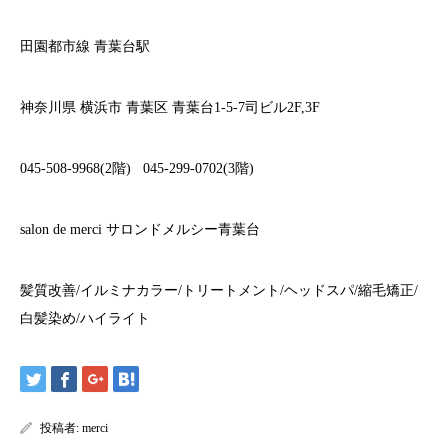
田園都市線
青葉台駅
神奈川県
横浜市
青葉区
青葉台
1-5-7
司ビル
2F,3F
045-508-9968(2
階
)
045-299-0702(3
階
)
salon de merci
サロンドメルシー青葉台
髪質改善
/
イルミナカラー
/
トリートメント
/
ヘッドスパ
/
縮毛矯正
/
白髪染め
/
ハイライト
投稿者:
merci