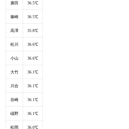
廣田
36.5℃
篠崎
36.5℃
高澤
35.8℃
松川
36.6℃
小山
36.6℃
大竹
36.1℃
川合
36.1℃
谷崎
36.1℃
礒野
36.1℃
松岡
36.0℃