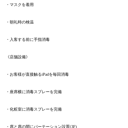
・マスクを着用
・朝礼時の検温
・入客する前に手指消毒
《店舗設備》
・お客様が直接触る
iPad
を毎回消毒
・座席横に消毒スプレーを完備
・化粧室に消毒スプレーを完備
・席と席の間にパーテーション設置
(3F)