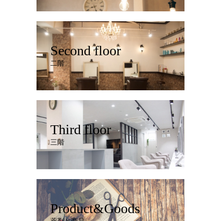
Second floor
二階
Third floor
三階
Product&Goods