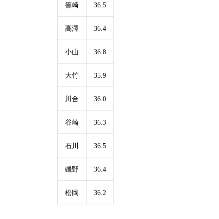
篠崎
36.5
高澤
36.4
小山
36.8
大竹
35.9
川合
36.0
谷崎
36.3
石川
36.5
磯野
36.4
松岡
36.2