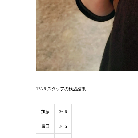
12/26
スタッフの検温結果
加藤
36.6
廣田
36.6