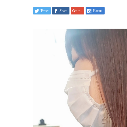
Tweet
Share
+1
Hatena