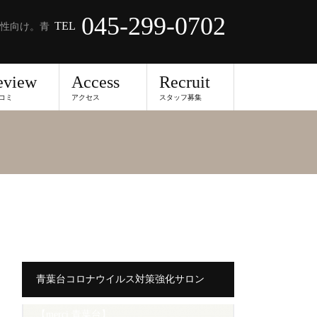
045-299-0702
TEL
性向け。青
eview
Access
Recruit
コミ
アクセス
スタッフ募集
青葉台コロナウイルス対策強化サロン
【merci 青葉台】