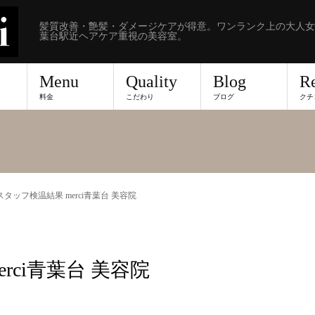
髪質改善・艶髪・ダメージケアが得意。ワンランク上の大人女
葉台駅近ヘアケア重視の美容室。
Menu
Quality
Blog
R
料金
こだわり
ブログ
クチ
6 スタッフ検温結果 merci青葉台 美容院
erci青葉台 美容院