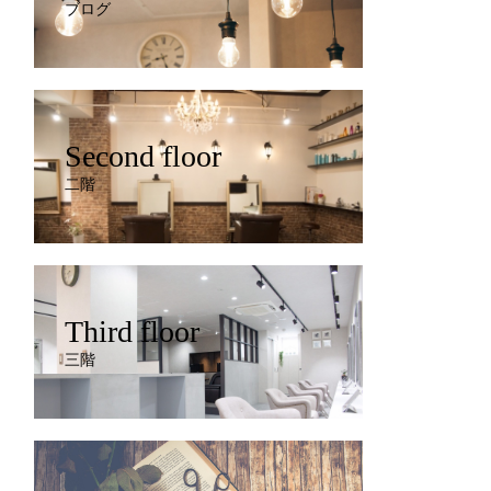
ブログ
Second floor
二階
Third floor
三階