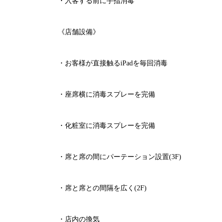
・入客する前に手指消毒
《店舗設備》
・お客様が直接触る
iPad
を毎回消毒
・座席横に消毒スプレーを完備
・化粧室に消毒スプレーを完備
・席と席の間にパーテーション設置
(3F)
・席と席との間隔を広く
(2F)
・店内の換気