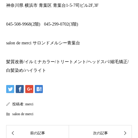
神奈川県
横浜市
青葉区
青葉台
1-5-7
司ビル
2F,3F
045-508-9968(2
階
)
045-299-0702(3
階
)
salon de merci
サロンドメルシー青葉台
髪質改善
/
イルミナカラー
/
トリートメント
/
ヘッドスパ
/
縮毛矯正
/
白髪染め
/
ハイライト
投稿者:
merci
salon de merci