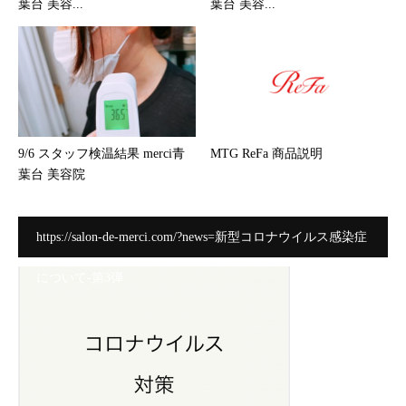
葉台 美容...
葉台 美容...
9/6 スタッフ検温結果 merci青
MTG ReFa 商品説明
葉台 美容院
https://salon-de-merci.com/?news=新型コロナウイルス感染症
について-第3弾