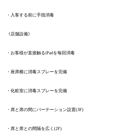
・入客する前に手指消毒
《店舗設備》
・お客様が直接触る
iPad
を毎回消毒
・座席横に消毒スプレーを完備
・化粧室に消毒スプレーを完備
・席と席の間にパーテーション設置
(3F)
・席と席との間隔を広く
(2F)