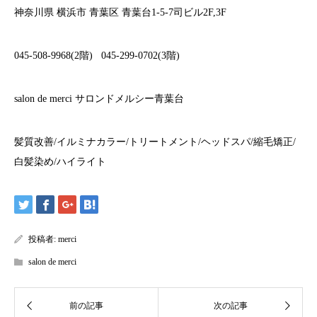
神奈川県
横浜市
青葉区
青葉台
1-5-7
司ビル
2F,3F
045-508-9968(2
階
)
045-299-0702(3
階
)
salon de merci
サロンドメルシー青葉台
髪質改善
/
イルミナカラー
/
トリートメント
/
ヘッドスパ
/
縮毛矯正
/
白髪染め
/
ハイライト
投稿者:
merci
salon de merci