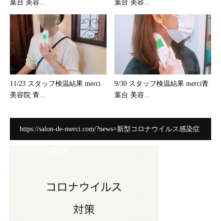
葉台 美容...
葉台 美容...
11/23 スタッフ検温結果 merci
9/30 スタッフ検温結果 merci青
美容院 青...
葉台 美容...
https://salon-de-merci.com/?news=新型コロナウイルス感染症
について-第3弾