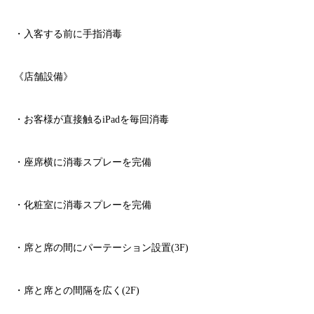
・入客する前に手指消毒
《店舗設備》
・お客様が直接触る
iPad
を毎回消毒
・座席横に消毒スプレーを完備
・化粧室に消毒スプレーを完備
・席と席の間にパーテーション設置
(3F)
・席と席との間隔を広く
(2F)