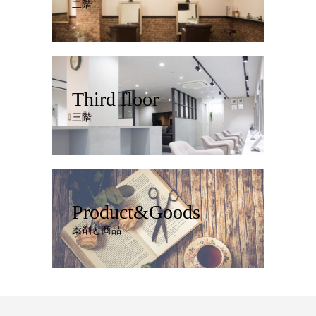
二階
Third floor
三階
Product&Goods
薬剤と商品