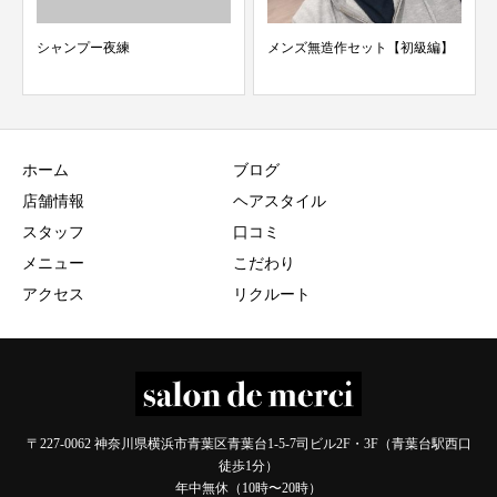
メンズ無造作セット【初級編】
5/11 スタッフ検温結果 merc
台 美容...
ホーム
ブログ
店舗情報
ヘアスタイル
スタッフ
口コミ
メニュー
こだわり
アクセス
リクルート
〒227-0062 神奈川県横浜市青葉区青葉台1-5-7司ビル2F・3F（青葉台駅西口
徒歩1分）
年中無休（10時〜20時）