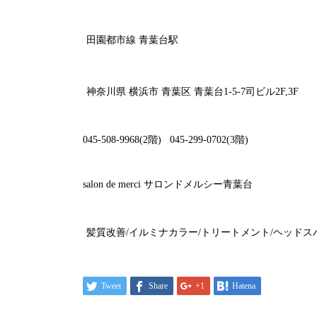
田園都市線
青葉台駅
神奈川県
横浜市
青葉区
青葉台
1-5-7
司ビル
2F,3F
045-508-9968(2
階
)
045-299-0702(3
階
)
salon de merci
サロンドメルシー青葉台
髪質改善
/
イルミナカラー
/
トリートメント
/
ヘッドス
Tweet
Share
+1
Hatena