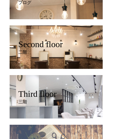
ブログ
Second floor
二階
Third floor
三階