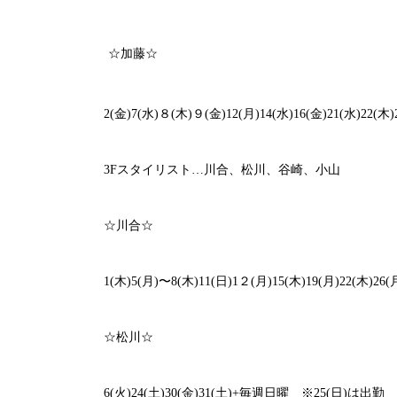
☆
加藤
☆
2(金)7(水)８(木)９(金)12(月)14(水)16(金)21(水)22(木)
3F
スタイリスト
…
川合、松川、谷崎、小山
☆
川合
☆
1(木)5(月)〜8(木)11(日)1２(月)15(木)19(月)22(木)26(
☆
松川
☆
6(火)24(土)30(金)31(土)+毎週日曜 ※25(日)は出勤