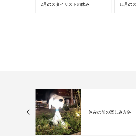
2月のスタイリストの休み
11月の
ント
休みの前の楽しみ方🥳