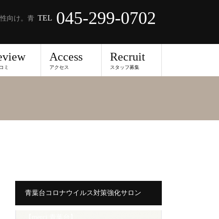
045-299-0702
TEL
性向け。青
eview
Access
Recruit
コミ
アクセス
スタッフ募集
青葉台コロナウイルス対策強化サロン
【merci 青葉台】