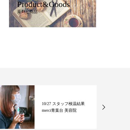
Product&Goods
薬剤と商品
10/27 スタッフ検温結果
merci青葉台 美容院