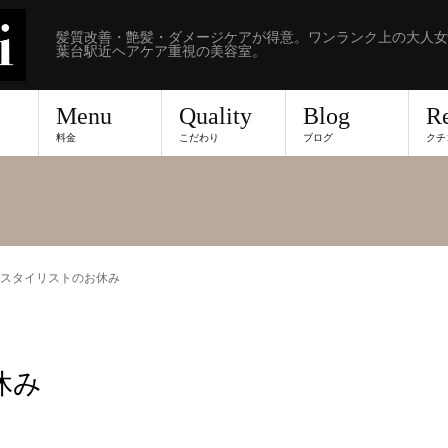
髪質改善・艶髪・ダメージケアが得意。ワンランク上の大人女
葉台駅近ヘアケア重視の美容室。
Menu
Quality
Blog
R
料金
こだわり
ブログ
クチ
 スタイリストのお休み
休み