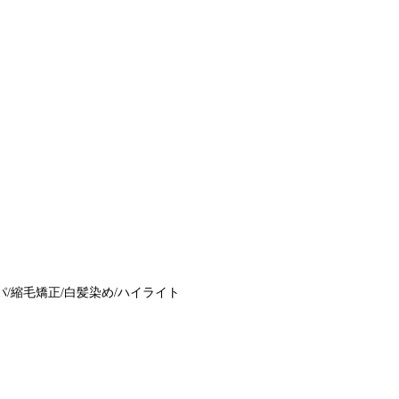
パ
/
縮毛矯正
/
白髪染め
/
ハイライト