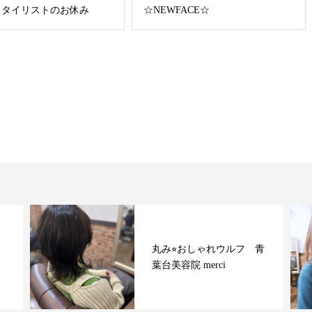
スタイリストのお休み
☆NEWFACE☆
丸み⭐︎おしゃれウルフ 青
葉台美容院 merci