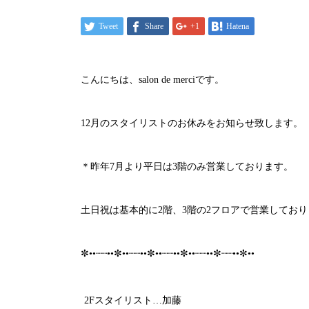
Tweet
Share
+1
Hatena
こんにちは、
salon de merci
です。
12
月のスタイリストのお休みをお知らせ致します。
＊昨年
7
月より平日は
3
階のみ営業しております。
土日祝は基本的に
2階、3階の2フロアで
営業しており
✼
••
┈┈
••
✼
••
┈┈
••
✼
••
┈┈
••
✼
••
┈┈
••
✼
┈┈
••
✼
••
2F
スタイリスト
…加藤