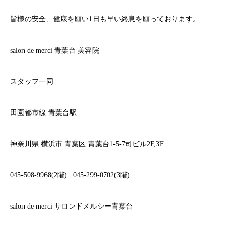
皆様の安全、健康を願い
1
日も早い終息を願っております。
salon de merci
青葉台
美容院
スタッフ一同
田園都市線
青葉台駅
神奈川県
横浜市
青葉区
青葉台
1-5-7
司ビル
2F,3F
045-508-9968(2
階
)
045-299-0702(3
階
)
salon de merci
サロンドメルシー青葉台