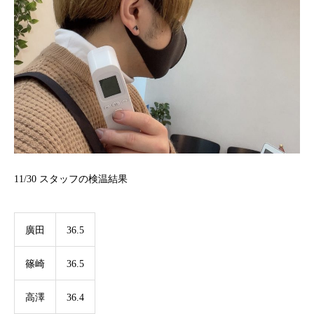
11/30
スタッフの検温結果
廣田
36.5
篠崎
36.5
高澤
36.4