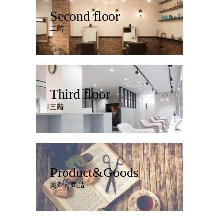
Second floor
二階
Third floor
三階
Product&Goods
薬剤と商品