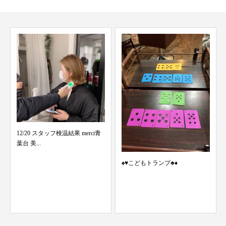
8/21 スタッフ検温結果 merci青
葉台 美容...
♠️♥️こどもトランプ♣️♦️