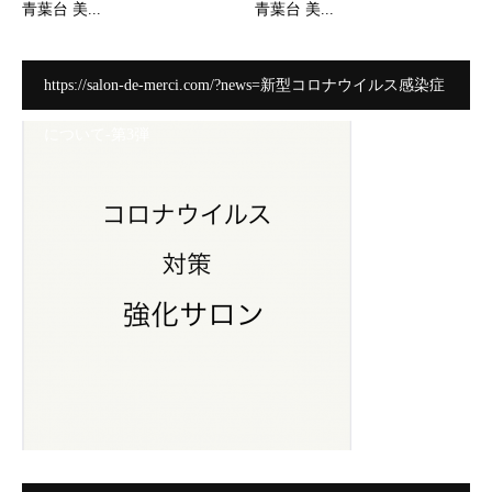
青葉台 美...
青葉台 美...
https://salon-de-merci.com/?news=新型コロナウイルス感染症
について-第3弾