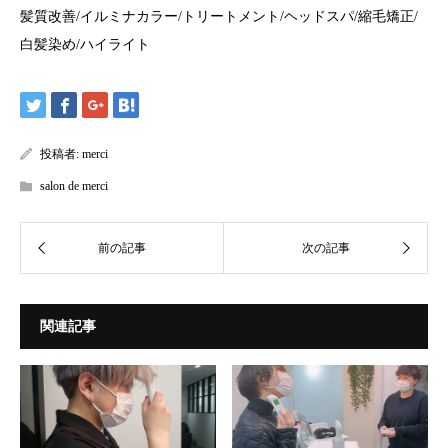
髪質改善
/
イルミナカラー
/
トリートメント
/
ヘッドスパ
/
縮毛矯正
/
白髪染め
/
ハイライト
投稿者:
merci
salon de merci
関連記事