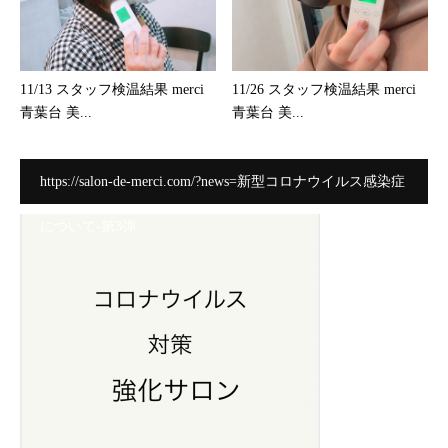
11/13 スタッフ検温結果 merci
11/26 スタッフ検温結果 merci
青葉台 美...
青葉台 美...
https://salon-de-merci.com/?news=新型コロナウイルス感染症
について-第3弾