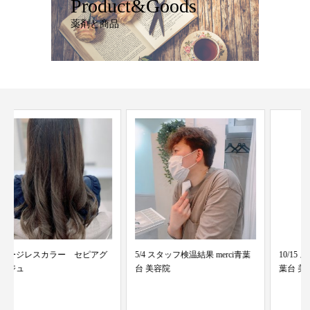
Product&Goods
薬剤と商品
5/4 スタッフ検温結果 merci青葉
10/15 スタッフ検温結果 merci青
台 美容院
葉台 美...