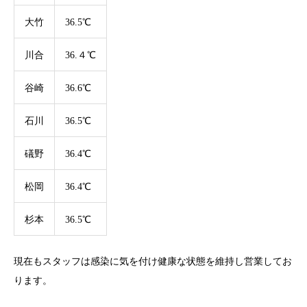
大竹
36.5℃
川合
36.４℃
谷崎
36.6℃
石川
36.5℃
礒野
36.4℃
松岡
36.4℃
杉本
36.5℃
現在もスタッフは感染に気を付け健康な状態を維持し営業してお
ります。