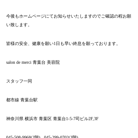
今後もホームページにてお知らせいたしますのでご確認の程お願
い致します。
皆様の安全、健康を願い
1
日も早い終息を願っております。
salon de merci
青葉台
美容院
スタッフ一同
都市線
青葉台駅
神奈川県
横浜市
青葉区
青葉台
1-5-7
司ビル
2F,3F
045-508-9968(2
階
)
045-299-0702(3
階
)