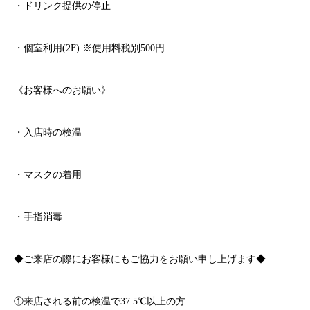
・ドリンク提供の停止
・個室利用
(2F)
※
使用料税別
500
円
《お客様へのお願い》
・入店時の検温
・マスクの着用
・手指消毒
◆ご来店の際にお客様にもご協力をお願い申し上げます◆
①来店される前の検温で
37.5℃
以上の方