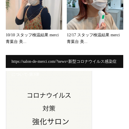
10/10 スタッフ検温結果 merci
12/17 スタッフ検温結果 merci
青葉台 美...
青葉台 美...
https://salon-de-merci.com/?news=新型コロナウイルス感染症
について-第3弾