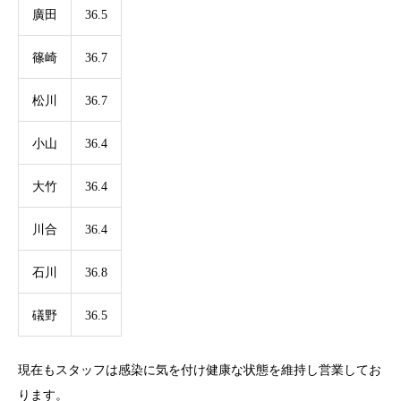
廣田
36.5
篠崎
36.7
松川
36.7
小山
36.4
大竹
36.4
川合
36.4
石川
36.8
礒野
36.5
現在もスタッフは感染に気を付け健康な状態を維持し営業してお
ります。