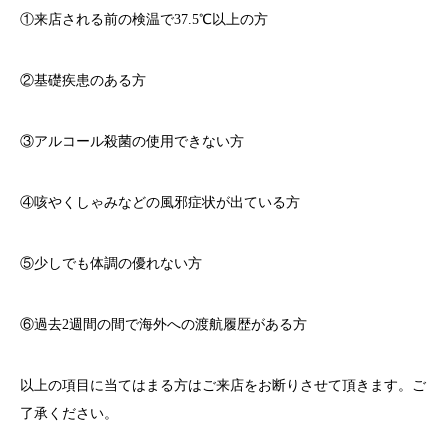
①来店される前の検温で
37.5℃
以上の方
②基礎疾患のある方
③アルコール殺菌の使用できない方
④咳やくしゃみなどの風邪症状が出ている方
⑤少しでも体調の優れない方
⑥過去
2
週間の間で海外への渡航履歴がある方
以上の項目に当てはまる方はご来店をお断りさせて頂きます。ご
了承ください。