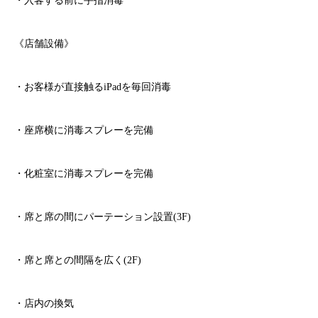
・入客する前に手指消毒
《店舗設備》
・お客様が直接触る
iPad
を毎回消毒
・座席横に消毒スプレーを完備
・化粧室に消毒スプレーを完備
・席と席の間にパーテーション設置
(3F)
・席と席との間隔を広く
(2F)
・店内の換気