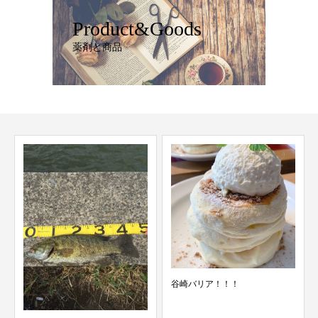
Product&Goods
薬剤と商品
谷崎バリア！！！
11/16 スタッフ検温結果 merci青
葉台