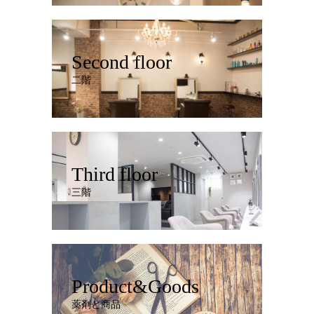
Second floor
二階
Third floor
三階
Product&Goods
薬剤と商品