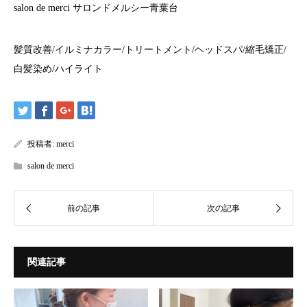
salon de merci
サロンドメルシー青葉台
髪質改善
/
イルミナカラー
/
トリートメント
/
ヘッドスパ
/
縮毛矯正
/
白髪染め
/
ハイライト
投稿者:
merci
salon de merci
関連記事