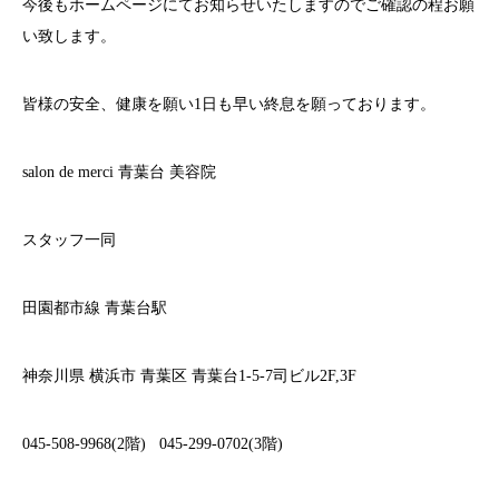
今後もホームページにてお知らせいたしますのでご確認の程お願
い致します。
皆様の安全、健康を願い
1
日も早い終息を願っております。
salon de merci
青葉台
美容院
スタッフ一同
田園都市線
青葉台駅
神奈川県
横浜市
青葉区
青葉台
1-5-7
司ビル
2F,3F
045-508-9968(2
階
)
045-299-0702(3
階
)