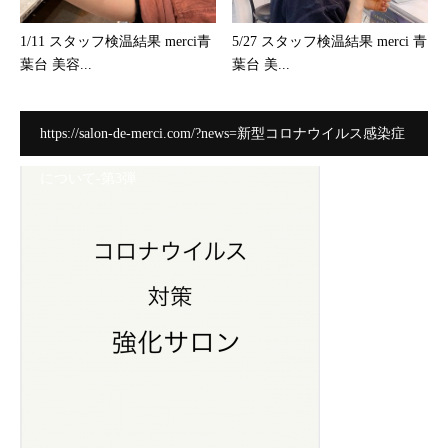
1/11 スタッフ検温結果 merci青
5/27 スタッフ検温結果 merci 青
葉台 美容...
葉台 美...
https://salon-de-merci.com/?news=新型コロナウイルス感染症
について-第3弾