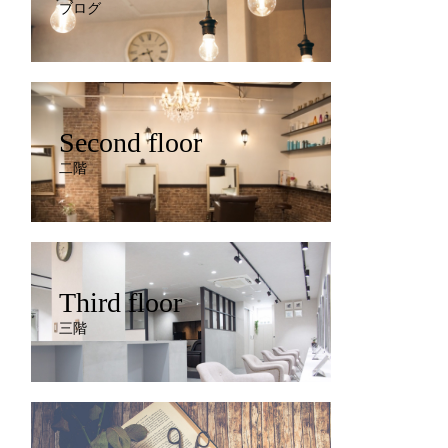
ブログ
Second floor
二階
Third floor
三階