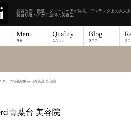
髪質改善・艶髪・ダメージケアが得意。ワンランク上の大人女
葉台駅近ヘアケア重視の美容室。
Menu
Quality
Blog
R
料金
こだわり
ブログ
クチ
2 スタッフ検温結果merci青葉台 美容院
rci青葉台 美容院