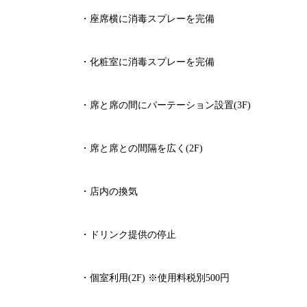
・座席横に消毒スプレーを完備
・化粧室に消毒スプレーを完備
・席と席の間にパーテーション設置
(3F)
・席と席との間隔を広く
(2F)
・店内の換気
・ドリンク提供の停止
・個室利用
(2F)
※
使用料税別
500
円