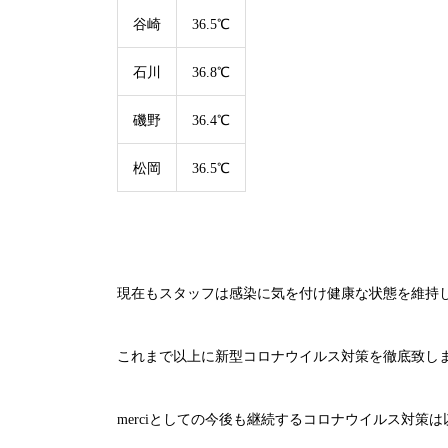
谷崎
36.5℃
石川
36.8℃
磯野
36.4℃
松岡
36.5℃
現在もスタッフは感染に気を付け健康な状態を維持
これまで以上に新型コロナウイルス対策を徹底致し
merci
としての今後も継続するコロナウイルス対策は