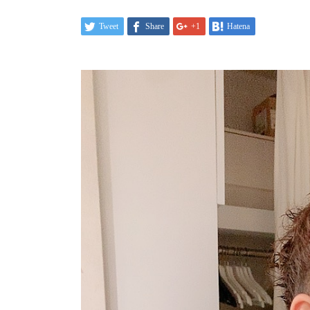
Tweet
Share
+1
Hatena