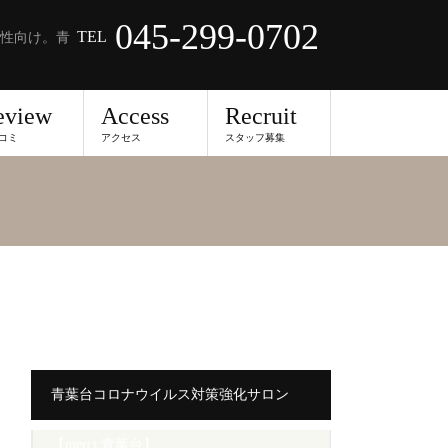
045-299-0702
TEL
性向け。青
eview
Access
Recruit
コミ
アクセス
スタッフ募集
青葉台コロナウイルス対策強化サロン
【merci 青葉台】